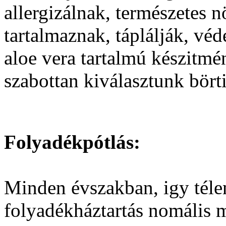
allergizálnak, természetes 
tartalmaznak, táplálják, vé
aloe vera tartalmú készitmé
szabottan kiválasztunk bör
Folyadékpótlás:
Minden évszakban, igy télen
folyadékháztartás nomális 