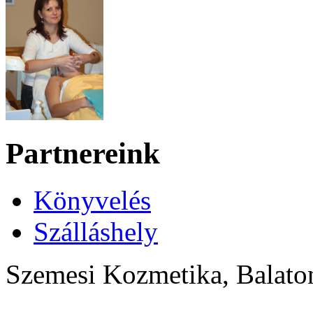
Partnereink
Könyvelés
Szálláshely
Szemesi Kozmetika, Balato
free