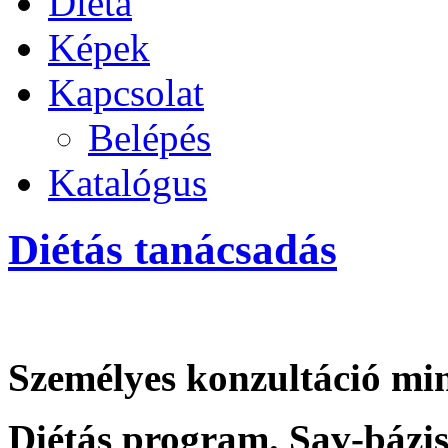
Diéta
Képek
Kapcsolat
Belépés
Katalógus
Diétás tanácsadás
Személyes konzultáció mi
Diétás program. Sav-bázis 